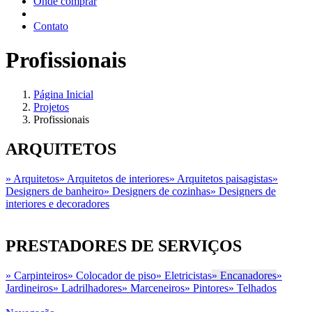
Onde comprar
Contato
Profissionais
Página Inicial
Projetos
Profissionais
ARQUITETOS
» Arquitetos
» Arquitetos de interiores
» Arquitetos paisagistas
»
Designers de banheiro
» Designers de cozinhas
» Designers de
interiores e decoradores
PRESTADORES DE SERVIÇOS
» Carpinteiros
» Colocador de piso
» Eletricistas
» Encanadores
»
Jardineiros
» Ladrilhadores
» Marceneiros
» Pintores
» Telhados