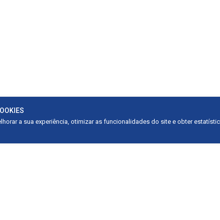
COOKIES
horar a sua experiência, otimizar as funcionalidades do site e obter estatísti
dias de Carvalho, N° 400, Sala
Solicitação de Orçamento: (81) 
lcante, San Martin, Recife – PE.
E-mail: contato@reformefacil.c