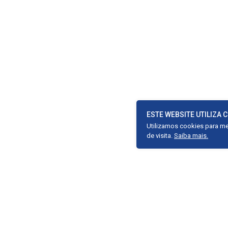
ESTE WEBSITE UTILIZA 
Utilizamos cookies para mel
de visita.
Saiba mais.
Avenida Engenheiro Ab
10, Galeria Jaime Cava