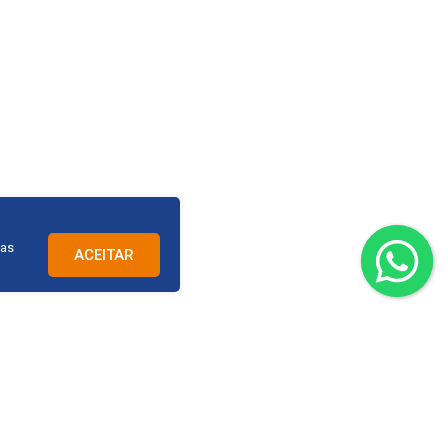
cas
ACEITAR
9.8794-2230
REDES SOCIAIS
om