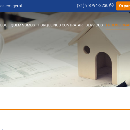
(81) 9.8794-2230
as em geral.
Orça
BLOG
QUEM SOMOS
PORQUE NOS CONTRATAR
SERVIÇOS
PROFISSIONA