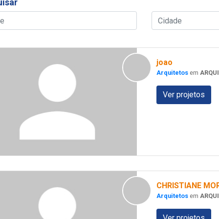
isar
joao
Arquitetos
em
ARQU
Ver projetos
CHRISTIANE MOR
Arquitetos
em
ARQU
Ver projetos