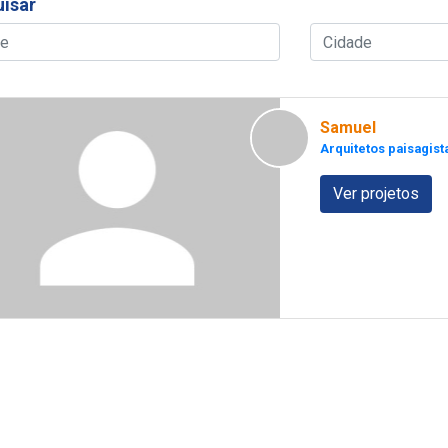
isar
Samuel
Arquitetos paisagist
Ver projetos