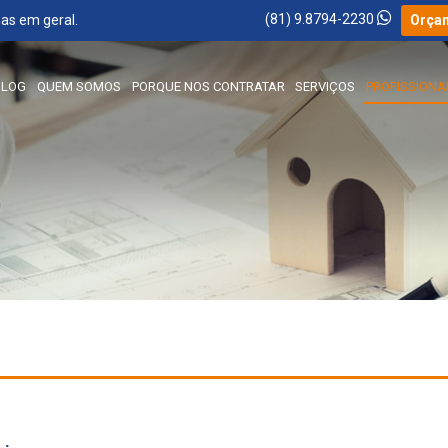
(81) 9.8794-2230
as em geral.
Orça
BLOG
QUEM SOMOS
PORQUE NOS CONTRATAR
SERVIÇOS
PROFISSIONA